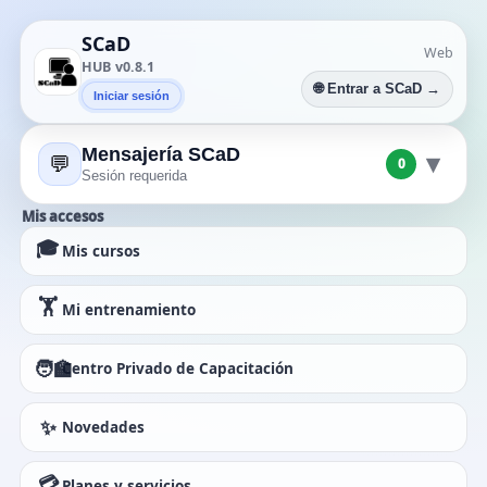
SCaD
Web
HUB v0.8.1
🌐 Entrar a SCaD →
Iniciar sesión
Mensajería SCaD
▾
💬
0
Sesión requerida
Mis accesos
🎓
Mis cursos
🏋️
Mi entrenamiento
🧑‍🏫
Centro Privado de Capacitación
✨
Novedades
💳
Planes y servicios